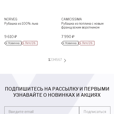
NORVEG
CAMICISSIMA
Рубашка из 100% льна
Рубашка из поплина с новым
французским воротником
9 610 ₽
7 990 ₽
Новинка
Лето’26
Новинка
Лето’26
1
2
3
4
5
6
7
ПОДПИШИТЕСЬ НА РАССЫЛКУ И ПЕРВЫМИ
УЗНАВАЙТЕ О НОВИНКАХ И АКЦИЯХ
Введите email
Подписаться