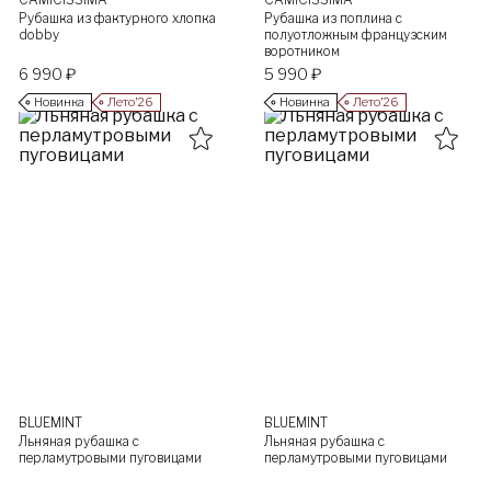
Рубашка из фактурного хлопка
Рубашка из поплина с
dobby
полуотложным французским
воротником
6 990 ₽
5 990 ₽
Новинка
Лето’26
Новинка
Лето’26
BLUEMINT
BLUEMINT
Льняная рубашка с
Льняная рубашка с
перламутровыми пуговицами
перламутровыми пуговицами