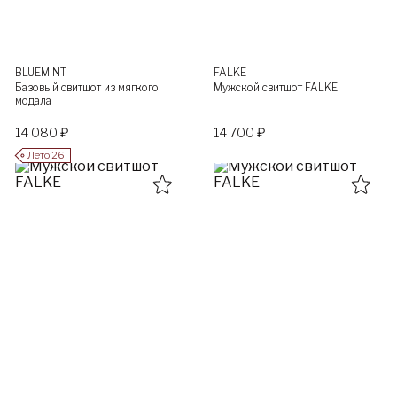
BLUEMINT
FALKE
Базовый свитшот из мягкого
Мужской свитшот FALKE
модала
14 080 ₽
14 700 ₽
Лето’26