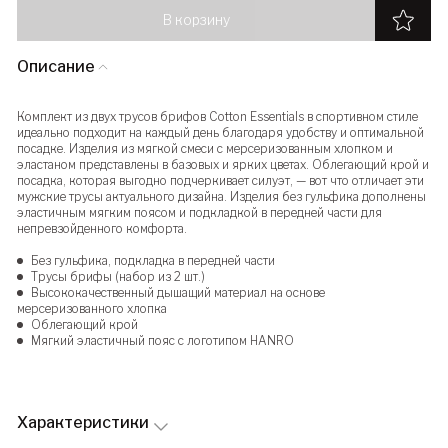
В корзину
Описание
Комплект из двух трусов брифов Cotton Essentials в спортивном стиле
идеально подходит на каждый день благодаря удобству и оптимальной
посадке. Изделия из мягкой смеси с мерсеризованным хлопком и
эластаном представлены в базовых и ярких цветах. Облегающий крой и
посадка, которая выгодно подчеркивает силуэт, — вот что отличает эти
мужские трусы актуального дизайна. Изделия без гульфика дополнены
эластичным мягким поясом и подкладкой в передней части для
непревзойденного комфорта.
Без гульфика, подкладка в передней части
Трусы брифы (набор из 2 шт.)
Высококачественный дышащий материал на основе
мерсеризованного хлопка
Облегающий крой
Мягкий эластичный пояс с логотипом HANRO
Характеристики