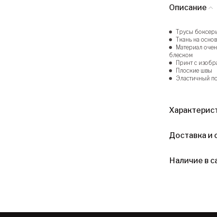
Описание
Трусы боксеры
Ткань на осно
Материал очен
блеском
Принт с изобр
Плоские швы
Эластичный по
Характерис
Доставка и 
Наличие в с