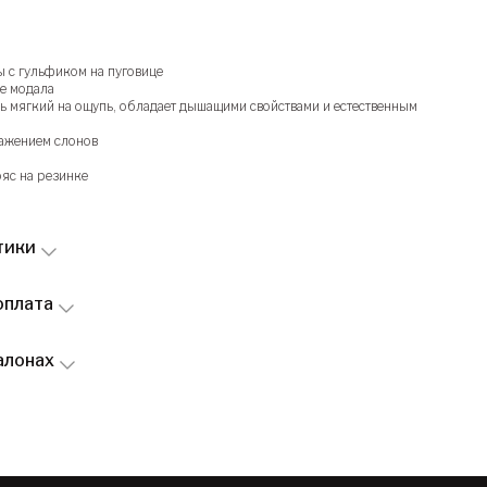
 с гульфиком на пуговице
ве модала
ь мягкий на ощупь, обладает дышащими свойствами и естественным
ажением слонов
яс на резинке
тики
оплата
алонах