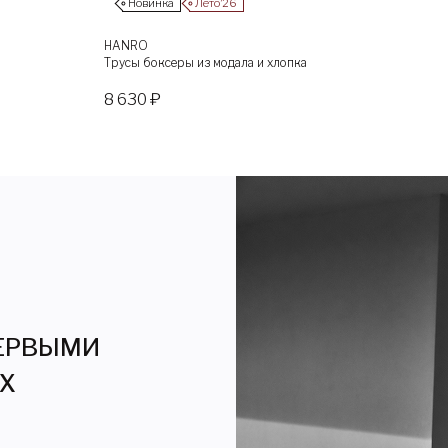
Новинка
Лето’26
HANRO
Трусы боксеры из модала и хлопка
8 630 ₽
ПЕРВЫМИ
ЯХ