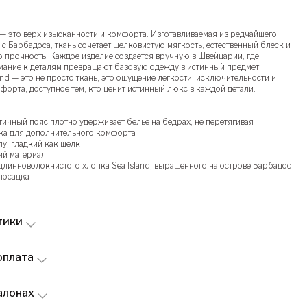
 — это верх изысканности и комфорта. Изготавливаемая из редчайшего
d с Барбадоса, ткань сочетает шелковистую мягкость, естественный блеск и
 прочность. Каждое изделие создается вручную в Швейцарии, где
имание к деталям превращают базовую одежду в истинный предмет
and — это не просто ткань, это ощущение легкости, исключительности и
орта, доступное тем, кто ценит истинный люкс в каждой детали.
ичный пояс плотно удерживает белье на бедрах, не перетягивая
ка для дополнительного комфорта
лу, гладкий как шелк
ий материал
длинноволокнистого хлопка Sea Island, выращенного на острове Барбадос
посадка
тики
оплата
алонах