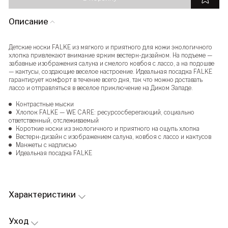
Описание
Детские носки FALKE из мягкого и приятного для кожи экологичного
хлопка привлекают внимание ярким вестерн-дизайном. На подъеме —
забавные изображения салуна и смелого ковбоя с лассо, а на подошве
— кактусы, создающие веселое настроение. Идеальная посадка FALKE
гарантирует комфорт в течение всего дня, так что можно доставать
лассо и отправляться в веселое приключение на Диком Западе.
Контрастные мыски
Хлопок FALKE — WE CARE: ресурсосберегающий, социально
ответственный, отслеживаемый
Короткие носки из экологичного и приятного на ощупь хлопка
Вестерн-дизайн с изображением салуна, ковбоя с лассо и кактусов
Манжеты с надписью
Идеальная посадка FALKE
Характеристики
Уход