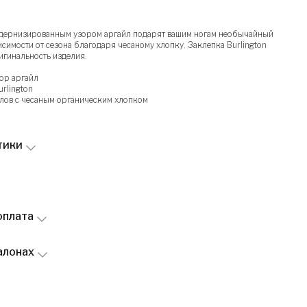
одернизированным узором аргайл подарят вашим ногам необычайный
симости от сезона благодаря чесаному хлопку. Заклепка Burlington
игинальность изделия.
ор аргайл
urlington
лов с чесаным органическим хлопком
тики
оплата
алонах