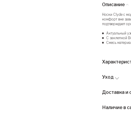
Описание
Носки Clyde с м
комфорт вне зави
подтверждает ор
Актуальный уз
С заклепкой B
Смесь материа
Характерис
Уход
Доставка и 
Наличие в с