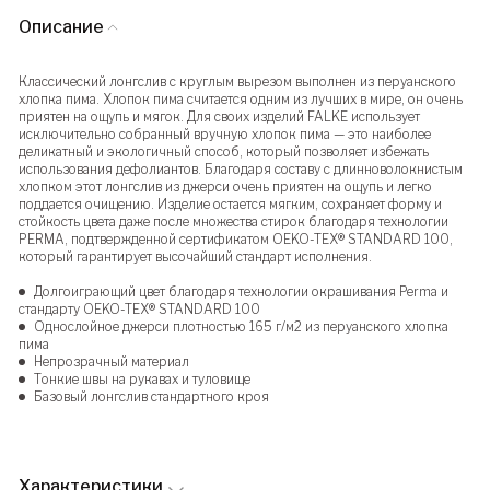
Описание
Классический лонгслив с круглым вырезом выполнен из перуанского
хлопка пима. Хлопок пима считается одним из лучших в мире, он очень
приятен на ощупь и мягок. Для своих изделий FALKE использует
исключительно собранный вручную хлопок пима — это наиболее
деликатный и экологичный способ, который позволяет избежать
использования дефолиантов. Благодаря составу с длинноволокнистым
хлопком этот лонгслив из джерси очень приятен на ощупь и легко
поддается очищению. Изделие остается мягким, сохраняет форму и
стойкость цвета даже после множества стирок благодаря технологии
PERMA, подтвержденной сертификатом OEKO-TEX® STANDARD 100,
который гарантирует высочайший стандарт исполнения.
Долгоиграющий цвет благодаря технологии окрашивания Perma и
стандарту OEKO-TEX® STANDARD 100
Однослойное джерси плотностью 165 г/м2 из перуанского хлопка
пима
Непрозрачный материал
Тонкие швы на рукавах и туловище
Базовый лонгслив стандартного кроя
Характеристики