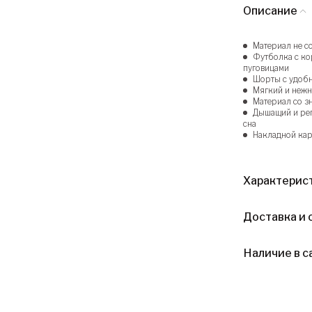
Описание
Материал не с
Футболка с к
пуговицами
Шорты с удоб
Мягкий и нежн
Материал со з
Дышащий и рег
сна
Накладной кар
Характерис
Доставка и 
Наличие в с