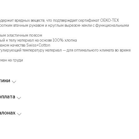
одержит вредных веществ, что подтверждает сертификат OEKO-TEX
оротким втачным рукавом и круглым вырезом-хенли с функциональными
ным эластичным поясом
ый к телу материал на основе 100% хлопка
наком качества Swiss+Cotton
улирующий температуру материал — для оптимального климата во время
ман на груди
тики
оплата
алонах