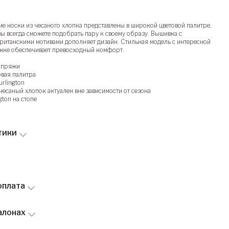
ие носки из чесаного хлопка представлены в широкой цветовой палитре,
ы всегда сможете подобрать пару к своему образу. Вышивка с
ританскими мотивами дополняет дизайн. Стильная модель с интересной
жке обеспечивает превосходный комфорт.
й пряжи
вая палитра
urlington
чесаный хлопок актуален вне зависимости от сезона
gton на стопе
тики
оплата
алонах