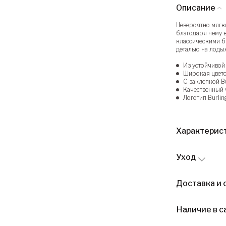
Описание
Невероятно мягк
благодаря чему в
классическими б
деталью на лоды
Из устойчиво
Широкая цвето
С заклепкой B
Качественный 
Логотип Burlin
Характерис
Уход
Доставка и 
Наличие в с