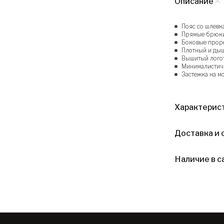
Описание
Пояс со шлевк
Прямые брюки
Боковые проре
Плотный и ды
Вышитый лого
Минималистич
Застежка на м
Характерис
Доставка и 
Наличие в с