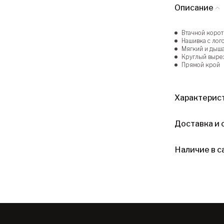
Описание
Втачной корот
Нашивка с лог
Мягкий и дыша
Круглый выре
Прямой крой
Характерис
Доставка и 
Наличие в с