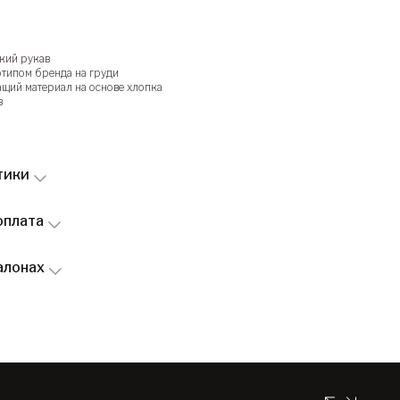
кий рукав
отипом бренда на груди
щий материал на основе хлопка
з
тики
оплата
алонах